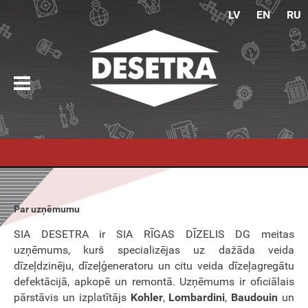
LV
EN
RU
Par uzņēmumu
SIA DESETRA ir SIA RĪGAS DĪZELIS DG meitas
uzņēmums, kurš specializējas uz dažāda veida
dīzeļdzinēju, dīzeļģeneratoru un citu veida dīzeļagregātu
defektācijā, apkopē un remontā. Uzņēmums ir oficiālais
pārstāvis un izplatītājs
Kohler
,
Lombardini
,
Baudouin
un