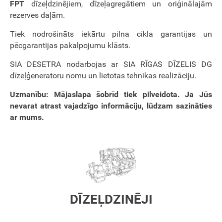
FPT
dīzeļdzinējiem, dīzeļagregātiem un oriģinālajām
rezerves daļām.
Tiek nodrošināts iekārtu pilna cikla garantijas un
pēcgarantijas pakalpojumu klāsts.
SIA DESETRA nodarbojas ar SIA RĪGAS DĪZELIS DG
dīzeļģeneratoru nomu un lietotas tehnikas realizāciju.
Uzmanību: Mājaslapa šobrīd tiek pilveidota. Ja Jūs
nevarat atrast vajadzīgo informāciju, lūdzam sazināties
ar mums.
DĪZEĻDZINĒJI