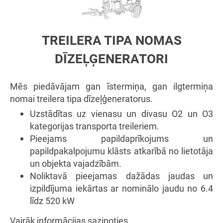
TREILERA TIPA NOMAS
DĪZEĻĢENERATORI
Mēs piedāvājam gan īstermiņa, gan ilgtermiņa
nomai treilera tipa dīzeļģeneratorus.
Uzstādītas uz vienasu un divasu O2 un O3
kategorijas transporta treileriem.
Pieejams papildaprīkojums un
papildpakalpojumu klāsts atkarībā no lietotāja
un objekta vajadzībām.
Noliktavā pieejamas dažādas jaudas un
izpildījuma iekārtas ar nominālo jaudu no 6.4
līdz 520 kW
Vairāk informācijas sazinoties.